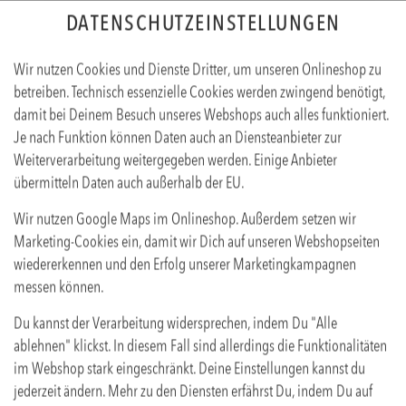
DATENSCHUTZEINSTELLUNGEN
Sprache ändern
EN
DE
Wir nutzen Cookies und Dienste Dritter, um unseren Onlineshop zu
betreiben. Technisch essenzielle Cookies werden zwingend benötigt,
WLS
FRITTEN & KLEINIGKEITEN
NACHSPEISEN
GETRÄ
damit bei Deinem Besuch unseres Webshops auch alles funktioniert.
Je nach Funktion können Daten auch an Diensteanbieter zur
Weiterverarbeitung weitergegeben werden. Einige Anbieter
übermitteln Daten auch außerhalb der EU.
Wir nutzen Google Maps im Onlineshop. Außerdem setzen wir
Marketing-Cookies ein, damit wir Dich auf unseren Webshopseiten
wiedererkennen und den Erfolg unserer Marketingkampagnen
messen können.
RIND
VEGAN
Du kannst der Verarbeitung widersprechen, indem Du "Alle
ablehnen" klickst. In diesem Fall sind allerdings die Funktionalitäten
FRITTEN & LOADED FRITTEN
im Webshop stark eingeschränkt. Deine Einstellungen kannst du
jederzeit ändern. Mehr zu den Diensten erfährst Du, indem Du auf