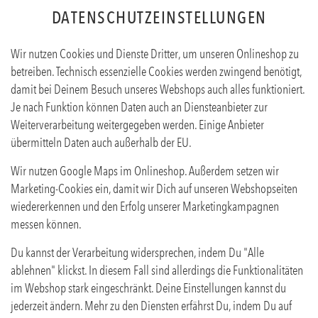
DATENSCHUTZEINSTELLUNGEN
Sprache ändern
EN
DE
Wir nutzen Cookies und Dienste Dritter, um unseren Onlineshop zu
betreiben. Technisch essenzielle Cookies werden zwingend benötigt,
GER
SALATE & BOWLS
FRITTEN & KLEINIGKEITEN
NACH
damit bei Deinem Besuch unseres Webshops auch alles funktioniert.
Je nach Funktion können Daten auch an Diensteanbieter zur
Weiterverarbeitung weitergegeben werden. Einige Anbieter
übermitteln Daten auch außerhalb der EU.
Wir nutzen Google Maps im Onlineshop. Außerdem setzen wir
Marketing-Cookies ein, damit wir Dich auf unseren Webshopseiten
wiedererkennen und den Erfolg unserer Marketingkampagnen
SALATE
messen können.
Du kannst der Verarbeitung widersprechen, indem Du "Alle
Wir bereiten unsere Salate mit buntem Blattsalat,
ablehnen" klickst. In diesem Fall sind allerdings die Funktionalitäten
Kirschtomaten, gemischten Kernen, Karottenstreifen,
im Webshop stark eingeschränkt. Deine Einstellungen kannst du
jederzeit ändern. Mehr zu den Diensten erfährst Du, indem Du auf
Schnittlauch, Sprossen & einer Brotstange zu.