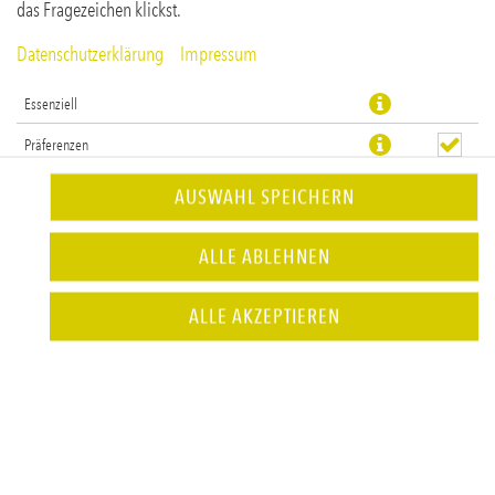
das Fragezeichen klickst.
Datenschutzerklärung
Impressum
Essenziell
Präferenzen
Statistiken
AUSWAHL SPEICHERN
Stille Limo mit süß-würzigem Anis & spritziger Zitrone
ALLE ABLEHNEN
JETZT BESTELLEN
ALLE AKZEPTIEREN