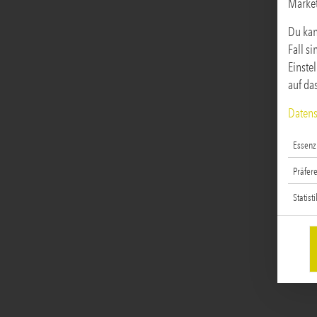
Marke
Du kan
Fall s
Einste
auf da
Datens
Essenzi
Präfer
Statist