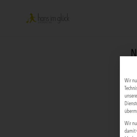
N
Wir nu
Techni
unsere
Dienst
übermi
Wir nu
damit 