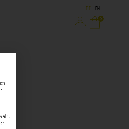
Sprache ändern
DE
EN
0
L
uch
an
s ein,
rer