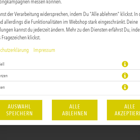
tingkampagnen messen können.
nst der Verarbeitung widersprechen, indem Du "Alle ablehnen" klickst. In
ind allerdings die Funktionalitäten im Webshop stark eingeschränkt. Deine
llungen kannst du jederzeit ändern. Mehr zu den Diensten erfährst Du, in
s Fragezeichen klickst.
chutzerklärung
Impressum
Rotwein
ell
JETZT BESTELLEN
enzen
iken
AUSWAHL
ALLE
ALLE
SPEICHERN
ABLEHNEN
AKZEPTIER