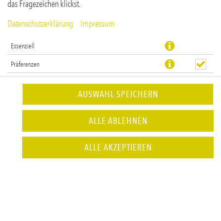
das Fragezeichen klickst.
Datenschutzerklärung
Impressum
Essenziell
Präferenzen
Statistiken
AUSWAHL SPEICHERN
alkoholfreier Cocktail mit Ginali termative, Martini Vibrante,
ALLE ABLEHNEN
Limette & Grapefruit
JETZT BESTELLEN
ALLE AKZEPTIEREN