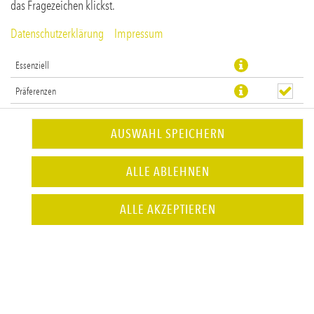
das Fragezeichen klickst.
Datenschutzerklärung
Impressum
Essenziell
Präferenzen
Statistiken
AUSWAHL SPEICHERN
Fritten mit Knoblauchöl, grobem Pfeffer, Hartkäse &
ALLE ABLEHNEN
Schnittlauch
JETZT BESTELLEN
ALLE AKZEPTIEREN