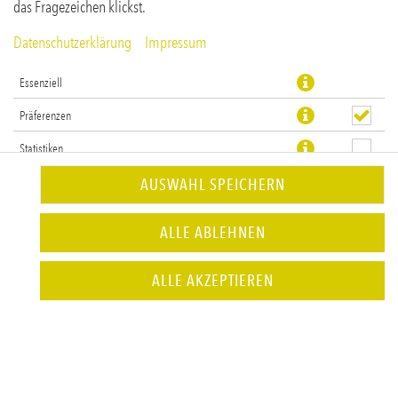
das Fragezeichen klickst.
Datenschutzerklärung
Impressum
Essenziell
Präferenzen
Statistiken
AUSWAHL SPEICHERN
Süsskartoffel-Fritten mit Knoblauchöl, grobem Pfeffer, Hartkäse
ALLE ABLEHNEN
& Schnittlauch
ALLE AKZEPTIEREN
JETZT BESTELLEN