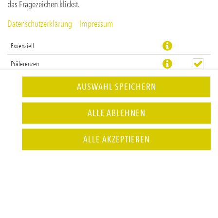
das Fragezeichen klickst.
Datenschutzerklärung
Impressum
Essenziell
Präferenzen
Statistiken
AUSWAHL SPEICHERN
Goldfritten, Avocadocreme, scharfe Chili-Mayo & Kräutermix
ALLE ABLEHNEN
JETZT BESTELLEN
ALLE AKZEPTIEREN