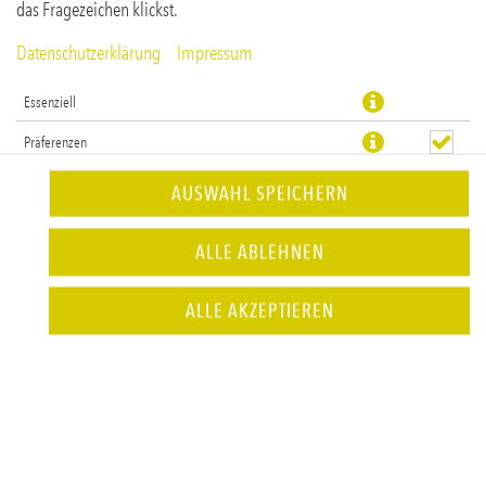
das Fragezeichen klickst.
Datenschutzerklärung
Impressum
Essenziell
Präferenzen
Statistiken
AUSWAHL SPEICHERN
Doppelt Rindfleisch, Burgerkäse, Kartoffelchips & Cheddarcreme
ALLE ABLEHNEN
JETZT BESTELLEN
ALLE AKZEPTIEREN